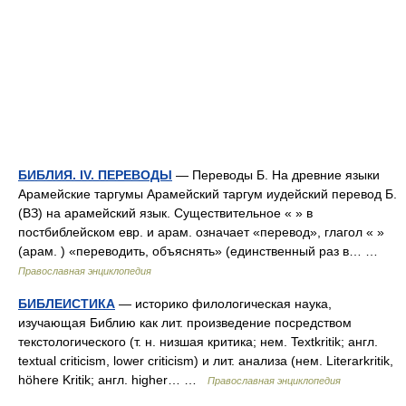
БИБЛИЯ. IV. ПЕРЕВОДЫ
— Переводы Б. На древние языки
Арамейские таргумы Арамейский таргум иудейский перевод Б.
(ВЗ) на арамейский язык. Существительное « » в
постбиблейском евр. и арам. означает «перевод», глагол « »
(арам. ) «переводить, объяснять» (единственный раз в… …
Православная энциклопедия
БИБЛЕИСТИКА
— историко филологическая наука,
изучающая Библию как лит. произведение посредством
текстологического (т. н. низшая критика; нем. Textkritik; англ.
textual criticism, lower criticism) и лит. анализа (нем. Literarkritik,
höhere Kritik; англ. higher… …
Православная энциклопедия