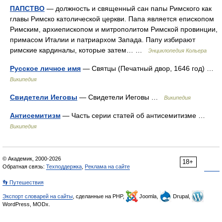
ПАПСТВО
— должность и священный сан папы Римского как
главы Римско католической церкви. Папа является епископом
Римским, архиепископом и митрополитом Римской провинции,
примасом Италии и патриархом Запада. Папу избирают
римские кардиналы, которые затем… …
Энциклопедия Кольера
Русское личное имя
— Святцы (Печатный двор, 1646 год) …
Википедия
Свидетели Иеговы
— Свидетели Иеговы …
Википедия
Антисемитизм
— Часть серии статей об антисемитизме …
Википедия
© Академик, 2000-2026
18+
Обратная связь:
Техподдержка
,
Реклама на сайте
👣 Путешествия
Экспорт словарей на сайты
, сделанные на PHP,
Joomla,
Drupal,
WordPress, MODx.