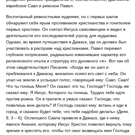
еврейское Савл и римское Павел.
Воспитанный ревностными иудеями, он с первых шагов
обнаружил себя ярым противником христианства и гонителем
первых христиан. Он считал Иисуса самозванцем и видел в
деятельности его последователей угрозу для иудаизма.
Однако, во время путешествия в Дамаск, где он должен был
участвовать в расправе над христианами, Павел пережил
глубокое потрясение, радикально изменившее характер его
религиозного опыта и структуру его духовного «я». Вот как об
этом свидетельствует Писание: «Когда же он шел и
приближался к Дамаску, внезапно осиял его свет с неба. Он
упал на землю и услышал голос, говорящий ему: Савл, Савл!
Что ты гонишь Меня? Он сказал: кто ты, Господи? Господь же
сказал ему: Я Иисус, Которого ты гонишь. Трудно тебе идти
против рожна. Он в трепете и ужасе сказал: Господи, что
повелишь мне делать? И Господь сказал ему: встань и иди в
город; и сказано будет тебе, что тебе надобно делать» (Деян.
9, 3 – 6). Ослепшего Савла привели в Дамаск, где к нему
явился Анания, которому Иисус Христос повелел вернуть тому
зрение и крестить его, чтобы тот смог возвещать имя Господа