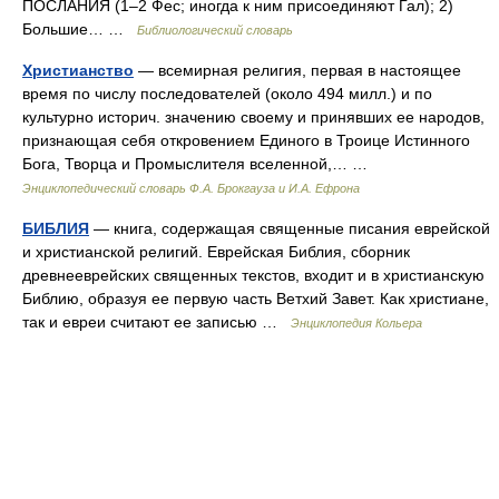
ПОСЛАНИЯ (1–2 Фес; иногда к ним присоединяют Гал); 2)
Большие… …
Библиологический словарь
Христианство
— всемирная религия, первая в настоящее
время по числу последователей (около 494 милл.) и по
культурно историч. значению своему и принявших ее народов,
признающая себя откровением Единого в Троице Истинного
Бога, Творца и Промыслителя вселенной,… …
Энциклопедический словарь Ф.А. Брокгауза и И.А. Ефрона
БИБЛИЯ
— книга, содержащая священные писания еврейской
и христианской религий. Еврейская Библия, сборник
древнееврейских священных текстов, входит и в христианскую
Библию, образуя ее первую часть Ветхий Завет. Как христиане,
так и евреи считают ее записью …
Энциклопедия Кольера