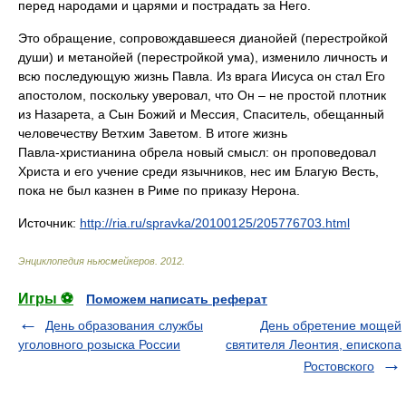
перед народами и царями и пострадать за Него.
Это обращение, сопровождавшееся дианойей (перестройкой
души) и метанойей (перестройкой ума), изменило личность и
всю последующую жизнь Павла. Из врага Иисуса он стал Его
апостолом, поскольку уверовал, что Он – не простой плотник
из Назарета, а Сын Божий и Мессия, Спаситель, обещанный
человечеству Ветхим Заветом. В итоге жизнь
Павла‑христианина обрела новый смысл: он проповедовал
Христа и его учение среди язычников, нес им Благую Весть,
пока не был казнен в Риме по приказу Нерона.
Источник:
http://ria.ru/spravka/20100125/205776703.html
Энциклопедия ньюсмейкеров
.
2012
.
Игры ⚽
Поможем написать реферат
День образования службы
День обретение мощей
уголовного розыска России
святителя Леонтия, епископа
Ростовского